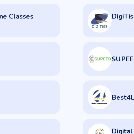
ine Classes
DigiTis
SUPEE
Best4
Digital