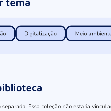
or tema
são
Digitalização
Meio ambiente
iblioteca
eparada. Essa coleção não estaria vinculad