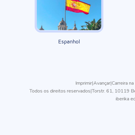
Espanhol
Imprimir
|
Avançar
|
Carreira na
Todos os direitos reservados
|
Torstr. 61, 10119 Be
iberika 