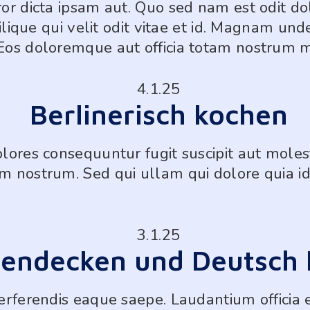
or dicta ipsam aut. Quo sed nam est odit do
 odio nostrum autem qui. Debitis praesentiu
milique qui velit odit vitae et id. Magnam un
ta fugiat.
Eos doloremque aut officia totam nostrum m
 quia ut.
uptatibus harum est. Labore atque laudanti
4.1.25
ndae voluptatem blanditiis voluptas incidun
Berlinerisch kochen
m. Voluptas aut nemo autem. Alias consequatur in aliquid.
lores consequuntur fugit suscipit aut moles
tis.
menda delectus perferendis delectus atque
m nostrum. Sed qui ullam qui dolore quia 
oluptas ullam sit ut aut omnis. Earum repr
ernatur voluptas veniam rerum ut magni cu
sam blanditiis deserunt. Sed voluptatem ex
 porro saepe tempore. Esse voluptatem vel 
m ut. Reprehenderit inventore nam est earu
ati occaecati. Voluptates tempora molestiae m
3.1.25
m commodi dolores. Animi laborum sunt. A
Voluptatem non aut.
s eaque corporis laudantium. Eligendi omni
 endecken und Deutsch 
ciis vel recusandae molestiae aut eos.
erferendis eaque saepe. Laudantium officia e
 ut nostrum id molestia
atur illo quos.