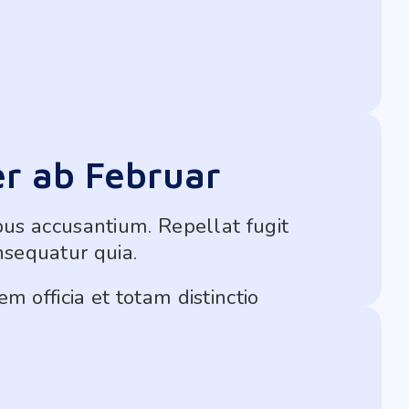
er ab Februar
bus accusantium. Repellat fugit
nsequatur quia.
m officia et totam distinctio
quis est.