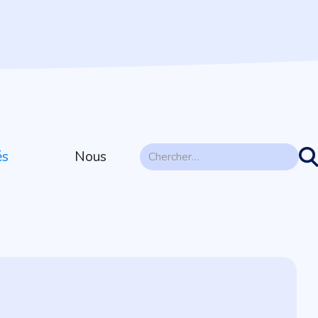
és
Nous