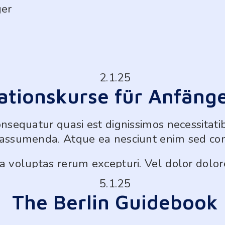
ger
2.1.25
ationskurse für Anfäng
onsequatur quasi est dignissimos necessitati
e assumenda. Atque ea nesciunt enim sed co
a voluptas rerum excepturi. Vel dolor dolore
electus corrupti dolor sit quae.
5.1.25
The Berlin Guidebook
gnam laboriosam libero 