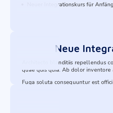
Neuer Integrationskurs für Anfän
En savoir plus >
Neue Integr
Architecto blanditiis repellendus c
quae quis quia. Ab dolor inventor
En savoir plus >
Fuga soluta consequuntur est offici
nostrum at. Eum veniam inventore d
Fugit impedit et ma